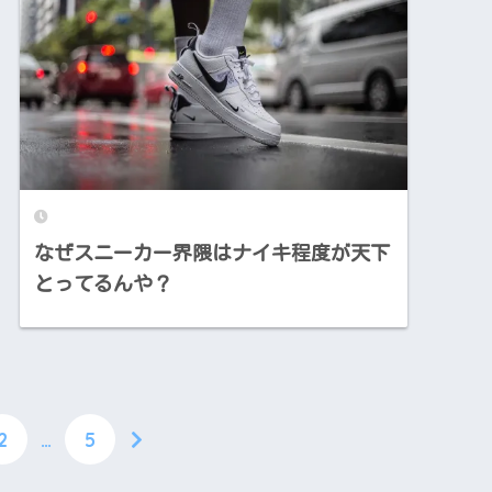
なぜスニーカー界隈はナイキ程度が天下
とってるんや？
2
…
5