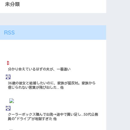
未分類
RSS
分かり合えているはずの夫が、一番遠い
36歳の彼女と結婚したいのに、家族が猛反対。家族から
信じられない言葉が飛び出した… 他
クーラーボックス積んで出発→途中で買い足し…50代公務
員の“ドライブ”が地獄すぎた 他